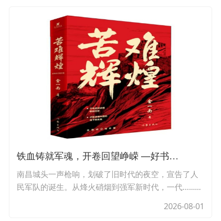
铁血铸就军魂，开卷回望峥嵘 —好书…
南昌城头一声枪响，划破了旧时代的夜空，宣告了人
民军队的诞生。从烽火硝烟到强军新时代，一代…......
2026-08-01