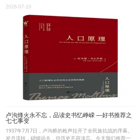
2026-07-10
卢沟烽火永不忘，品读史书忆峥嵘 —好书推荐之
七七事变
1937年7月7日，卢沟桥的枪声拉开了全民族抗战的序幕。
岁月流转，硝烟远去，但历史不容淡忘。今天我们推荐一