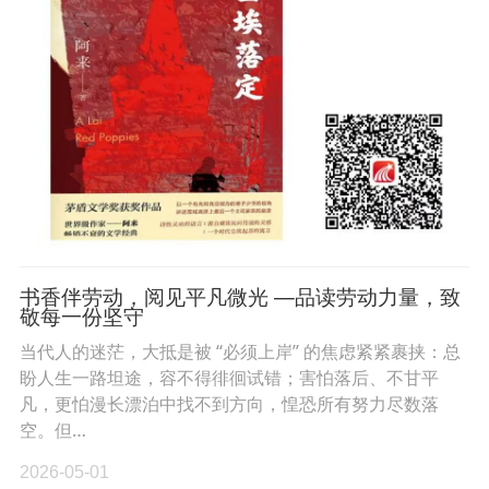
书香伴劳动，阅见平凡微光 —品读劳动力量，致
敬每一份坚守
当代人的迷茫，大抵是被 “必须上岸” 的焦虑紧紧裹挟：总
盼人生一路坦途，容不得徘徊试错；害怕落后、不甘平
凡，更怕漫长漂泊中找不到方向，惶恐所有努力尽数落
空。但…
2026-05-01