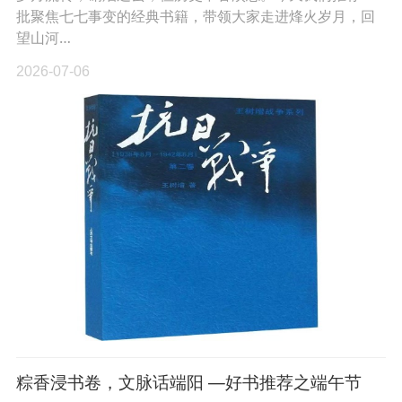
批聚焦七七事变的经典书籍，带领大家走进烽火岁月，回
望山河…
2026-07-06
粽香浸书卷，文脉话端阳 —好书推荐之端午节