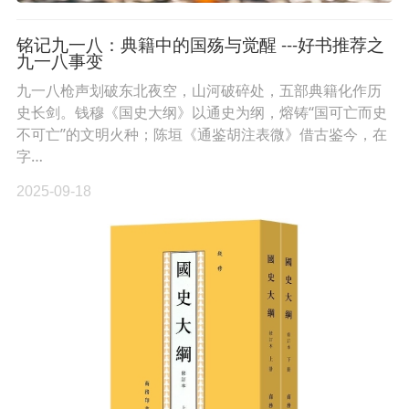
铭记九一八：典籍中的国殇与觉醒 ---好书推荐之
九一八事变
九一八枪声划破东北夜空，山河破碎处，五部典籍化作历
史长剑。钱穆《国史大纲》以通史为纲，熔铸“国可亡而史
不可亡”的文明火种；陈垣《通鉴胡注表微》借古鉴今，在
字…
2025-09-18