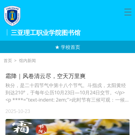
三亚理工职业学院图书馆
★ 学校首页
首页
>
馆内新闻
霜降｜风卷清云尽，空天万里爽
秋分，是二十四节气中第十八个节气。斗指戌，太阳黄经
到达210°，于每年公历10月23日—10月24日交节。</p>
<p ****="text-indent: 2em;">此时节有三候可观：一候…
2025-10-23