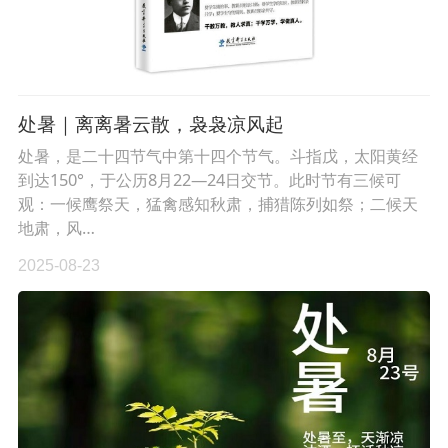
处暑｜离离暑云散，袅袅凉风起
处暑，是二十四节气中第十四个节气。斗指戊，太阳黄经
到达150°，于公历8月22—24日交节。此时节有三候可
观：一候鹰祭天，猛禽感知秋肃，捕猎陈列如祭；二候天
地肃，风…
2025-08-23