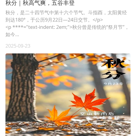
秋分｜秋高气爽，五谷丰登
秋分，是二十四节气中第十六个节气。斗指酉，太阳黄经
到达180°，于公历9月22日—24日交节。</p>
<p ****="text-indent: 2em;">秋分曾是传统的“祭月节”，
如今…
2025-09-23