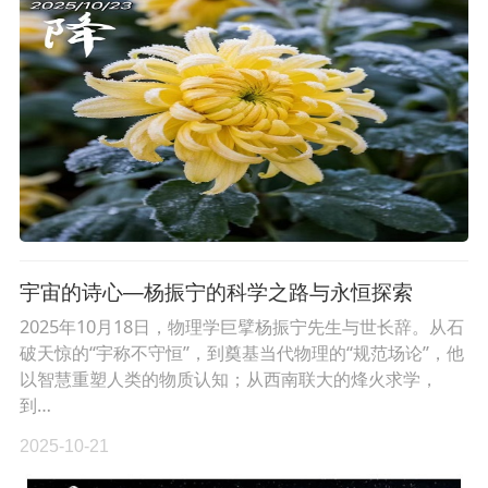
宇宙的诗心—杨振宁的科学之路与永恒探索
2025年10月18日，物理学巨擘杨振宁先生与世长辞。从石
破天惊的“宇称不守恒”，到奠基当代物理的“规范场论”，他
以智慧重塑人类的物质认知；从西南联大的烽火求学，
到…
2025-10-21