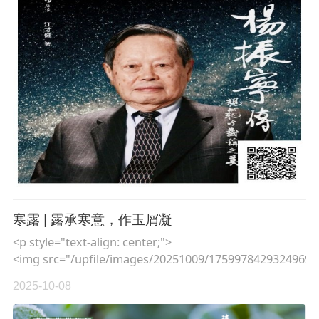
寒露 | 露承寒意，作玉屑凝
<p style="text-align: center;">
<img src="/upfile/images/20251009/17599784293249692
2025-10-08