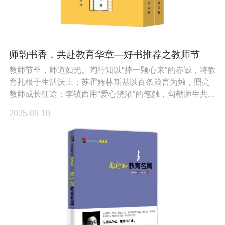
师韵书香，共赴教育华章—好书推荐之教师节
教师节至，师道如光。陶行知以“捧一颗心来”的赤诚，将教
育扎根于生活沃土；苏霍姆林斯基以百条箴言为烛，照亮
教师成长征途；李镇西用“爱心浇灌”的笔触，勾勒师生共…
2025-09-10