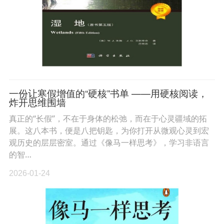
一份让寒假增值的“硬核”书单 ——用硬核阅读，
炸开思维围墙
真正的“长假”，不在于身体的松弛，而在于心灵疆域的拓
展。这八本书，便是八把钥匙，为你打开从微观心灵到宏
观历史的层层密室。通过《像马一样思考》，学习非语言
的智…
2026-01-24