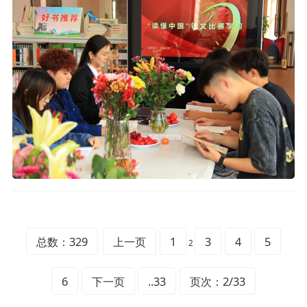
总数：329
上一页
1
3
4
5
2
6
下一页
..33
页次：2/33